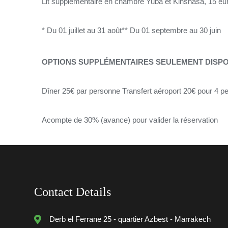
Lit supplémentaire en chambre Yuba et Kinshasa, 15 eur
* Du 01 juillet au 31 août** Du 01 septembre au 30 juin
OPTIONS SUPPLÉMENTAIRES SEULEMENT DISPON
Dîner 25€ par personne Transfert aéroport 20€ pour 4 
Acompte de 30% (avance) pour valider la réservation
Contact Details
Derb el Ferrane 25 - quartier Azbest - Marrakech